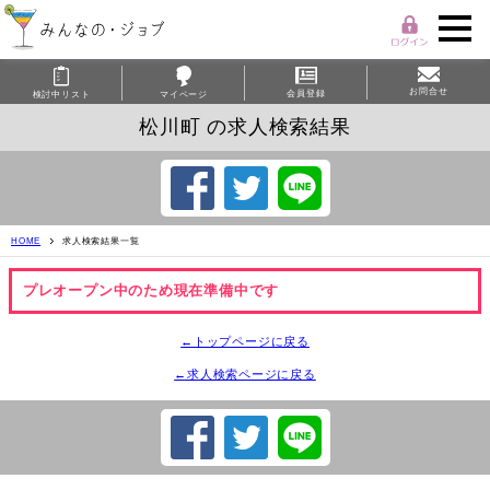
お問合せ
会員登録
検討中リスト
マイページ
松川町 の求人検索結果
HOME
求人検索結果一覧
プレオープン中のため現在準備中です
←トップページに戻る
←求人検索ページに戻る