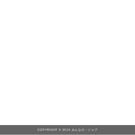
COPYRIGHT © 2016 みんなの・ジョブ