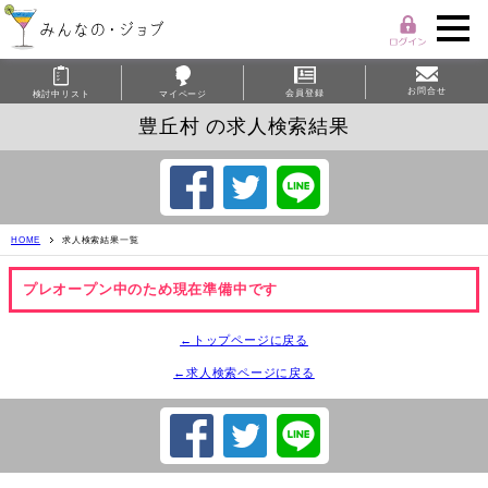
お問合せ
会員登録
検討中リスト
マイページ
豊丘村 の求人検索結果
HOME
求人検索結果一覧
プレオープン中のため現在準備中です
←トップページに戻る
←求人検索ページに戻る